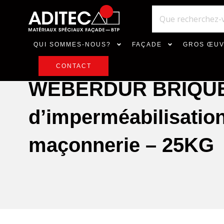
QUI SOMMES-NOUS?
FAÇADE
GROS ŒU
CONTACT
WEBERDUR BRIQUE 
d’imperméabilisatio
maçonnerie – 25KG