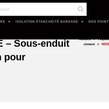
VRE
ISOLATION ÉTANCHÉITÉ BARDAGE
NOS POINT
>
Accueil
Façad
– Sous-enduit
>
ciment
WEBE
n pour