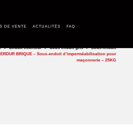
S DE VENTE
ACTUALITÉS
FAQ
>
>
>
e
Enduit extérieur
Sous enduit gris
Sous-enduit
RDUR BRIQUE – Sous-enduit d’imperméabilisation pour
maçonnerie – 25KG