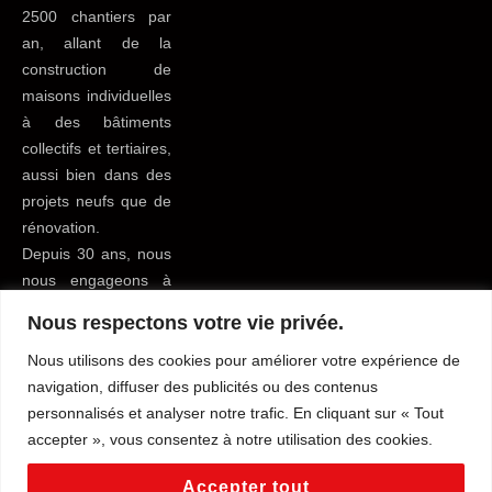
2500 chantiers par
an, allant de la
construction de
maisons individuelles
à des bâtiments
collectifs et tertiaires,
aussi bien dans des
projets neufs que de
rénovation.
Depuis 30 ans, nous
nous engageons à
apporter le meilleur
Nous respectons votre vie privée.
service possible à
tous nos clients du
Nous utilisons des cookies pour améliorer votre expérience de
bâtiment pour leur
navigation, diffuser des publicités ou des contenus
faciliter la vie.
personnalisés et analyser notre trafic. En cliquant sur « Tout
accepter », vous consentez à notre utilisation des cookies.
Mentions légales
Tous droits reservés
Accepter tout