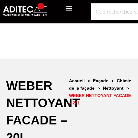
QUI SOMMES-NOUS?
GROS ŒUVRE
ISOLATION ÉTANCHÉITÉ BARDAGE
NOS POINTS DE VENTE
>
>
Accueil
Façade
Chimie
WEBER
>
>
de la façade
Nettoyant
WEBER NETTOYANT FACADE
NETTOYANT
– 20L
FACADE –
20L