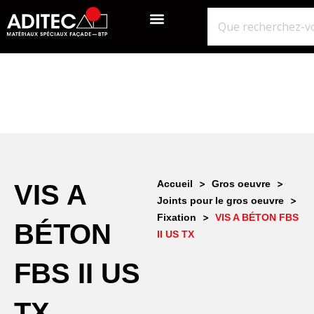
QUI SOMMES-NOUS?
GROS ŒUVRE
ISOLATION ÉTANCHÉITÉ BARDAGE
NOS POINTS DE VENTE
>
>
Accueil
Gros oeuvre
VIS A
>
Joints pour le gros oeuvre
>
Fixation
VIS A BÉTON FBS
BÉTON
II US TX
FBS II US
TX