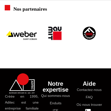
Nos partenaires
Notre
Aide
expertise
Contactez-nous
Qui sommes-nous
Créée en 1995,
FAQ
Aditec est une
Enduits
Où nous trouver
entreprise familiale
ITE