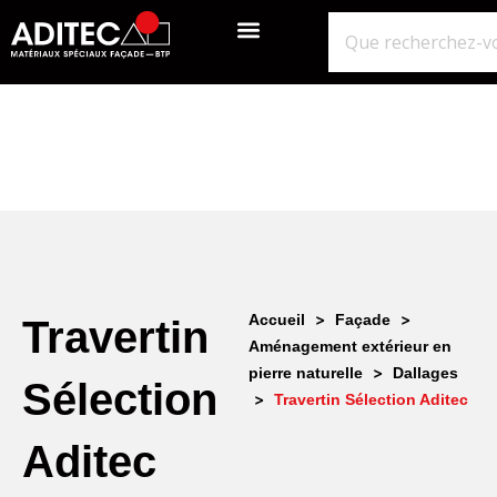
QUI SOMMES-NOUS?
GROS ŒUVRE
ISOLATION ÉTANCHÉITÉ BARDAGE
NOS POINTS DE VENTE
>
>
Accueil
Façade
Travertin
Aménagement extérieur en
>
pierre naturelle
Dallages
Sélection
>
Travertin Sélection Aditec
Aditec