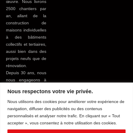
œuvre. Nous livrons
2500 chantiers par
an, allant de la
construction de
maisons individuelles
à des bâtiments
collectifs et tertiaires,
aussi bien dans des
projets neufs que de
rénovation.
Depuis 30 ans, nous
nous engageons à
apporter le meilleur
Nous respectons votre vie privée.
service possible à
tous nos clients du
Nous utilisons des cookies pour améliorer votre expérience de
bâtiment pour leur
navigation, diffuser des publicités ou des contenus
faciliter la vie.
personnalisés et analyser notre trafic. En cliquant sur « Tout
accepter », vous consentez à notre utilisation des cookies.