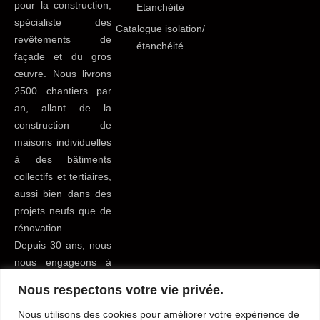
pour la construction,
Etanchéité
spécialiste des
Catalogue isolation/
revêtements de
étanchéité
façade et du gros
œuvre. Nous livrons
2500 chantiers par
an, allant de la
construction de
maisons individuelles
à des bâtiments
collectifs et tertiaires,
aussi bien dans des
projets neufs que de
rénovation.
Depuis 30 ans, nous
nous engageons à
apporter le meilleur
Nous respectons votre vie privée.
service possible à
tous nos clients du
Nous utilisons des cookies pour améliorer votre expérience de