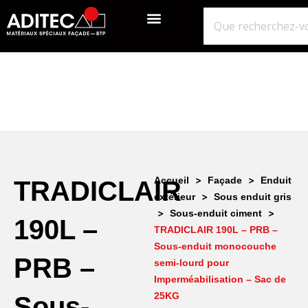
QUI SOMMES-NOUS?
GROS ŒUVRE
ISOLATION ÉTANCHÉITÉ BARDAGE
NOS POINTS DE VENTE
>
>
Accueil
Façade
Enduit
TRADICLAIR
>
extérieur
Sous enduit gris
>
>
Sous-enduit ciment
190L –
TRADICLAIR 190L – PRB –
Sous-enduit monocouche
PRB –
semi-lourd pour
Imperméabilisation – Sac de
25KG
Sous-