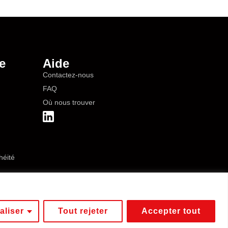
e
Aide
Contactez-nous
FAQ
Où nous trouver
héité
aliser
Tout rejeter
Accepter tout