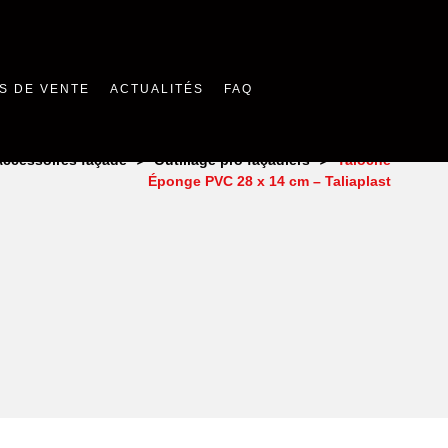
S DE VENTE
ACTUALITÉS
FAQ
>
>
Accessoires façade
Outillage pro façadiers
Taloche
Éponge PVC 28 x 14 cm – Taliaplast