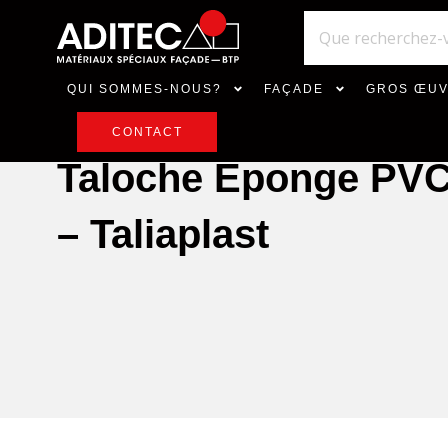
QUI SOMMES-NOUS?
FAÇADE
GROS ŒU
CONTACT
Taloche Éponge PVC
– Taliaplast