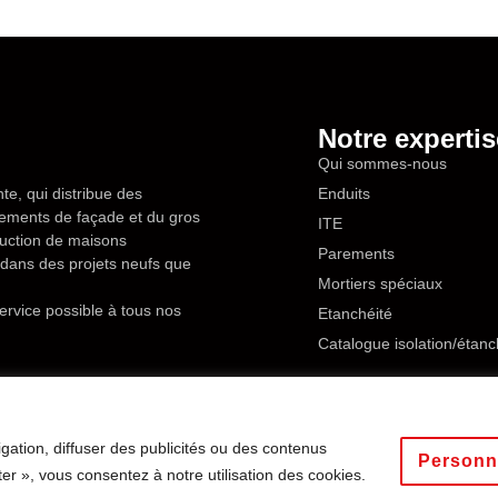
Notre expertis
Qui sommes-nous
te, qui distribue des
Enduits
êtements de façade et du gros
ITE
ruction de maisons
Parements
en dans des projets neufs que
Mortiers spéciaux
ervice possible à tous nos
Etanchéité
Catalogue isolation/étanc
gation, diffuser des publicités ou des contenus
ité
Tous droits reservés
Personn
ter », vous consentez à notre utilisation des cookies.