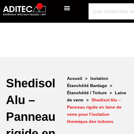
QUI SOMMES-NOUS?
GROS ŒUVRE
ISOLATION ÉTANCHÉITÉ BARDAGE
NOS POINTS DE VENTE
>
Accueil
Isolation
Shedisol
>
Étanchéité Bardage
>
Étanchéité / Toiture
Laine
Alu –
>
de verre
Shedisol Alu –
Panneau rigide en laine de
Panneau
verre pour l’isolation
thermique des toitures
rigide en