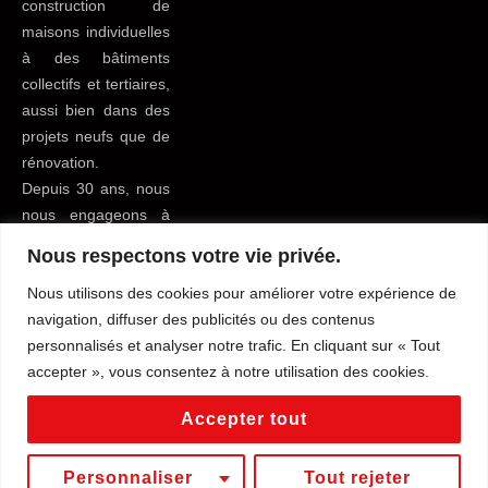
construction de
maisons individuelles
à des bâtiments
collectifs et tertiaires,
aussi bien dans des
projets neufs que de
rénovation.
Depuis 30 ans, nous
nous engageons à
apporter le meilleur
Nous respectons votre vie privée.
service possible à
Nous utilisons des cookies pour améliorer votre expérience de
tous nos clients du
navigation, diffuser des publicités ou des contenus
bâtiment pour leur
personnalisés et analyser notre trafic. En cliquant sur « Tout
faciliter la vie.
accepter », vous consentez à notre utilisation des cookies.
Mentions légales
Tous droits reservés
Accepter tout
Conditions générales de vente
Politique de confidentialité
Personnaliser
Tout rejeter