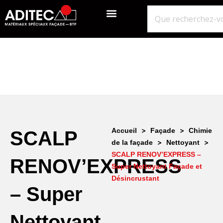
QUI SOMMES-NOUS?
GROS ŒUVRE
ISOLATION ÉTANCHÉITÉ BARDAGE
NOS POINTS DE VENTE
>
>
Accueil
Façade
Chimie
SCALP
>
>
de la façade
Nettoyant
SCALP RENOV’EXPRESS –
RENOV’EXPRESS
Super Nettoyant Façade et
Désincrustant
– Super
Nettoyant