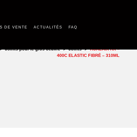
S DE VENTE
ACTUALITÉS
FAQ
>
>
>
Joints pour le gros oeuvre
Joints
RUALAIX RX –
400C ELASTIC FIBRÉ – 310ML