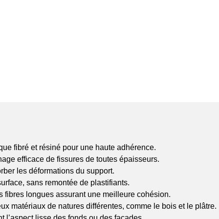
ique fibré et résiné pour une haute adhérence.
hage efficace de fissures de toutes épaisseurs.
ber les déformations du support.
surface, sans remontée de plastifiants.
es fibres longues assurant une meilleure cohésion.
x matériaux de natures différentes, comme le bois et le plâtre.
nt l’aspect lisse des fonds ou des façades.