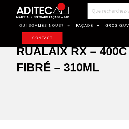
QUI SOMMES-NOUS?
FAÇADE
GROS ŒU
CONTACT
RUALAIX RX – 400C
FIBRÉ – 310ML