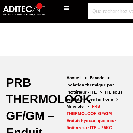
QUI SOMMES-NOUS?
GROS ŒUVRE
ISOLATION ÉTANCHÉITÉ BARDAGE
NOS POINTS DE VENTE
>
>
Accueil
Façade
PRB
Isolation thermique par
>
l'extérieur - ITE
ITE sous
THERMOLOOK
>
>
enduit
Les finitions
>
Minérale
PRB
GF/GM –
THERMOLOOK GF/GM –
Enduit hydraulique pour
finition sur ITE – 25KG
Enduit