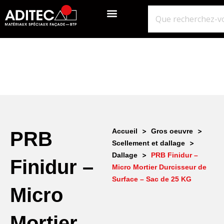
QUI SOMMES-NOUS?
GROS ŒUVRE
ISOLATION ÉTANCHÉITÉ BARDAGE
NOS POINTS DE VENTE
>
>
Accueil
Gros oeuvre
PRB
>
Scellement et dallage
>
Dallage
PRB Finidur –
Finidur –
Micro Mortier Durcisseur de
Surface – Sac de 25 KG
Micro
Mortier