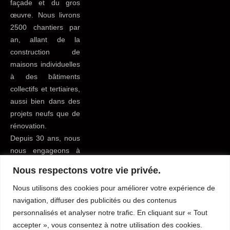
façade et du gros
œuvre. Nous livrons
2500 chantiers par
an, allant de la
construction de
maisons individuelles
à des bâtiments
collectifs et tertiaires,
aussi bien dans des
projets neufs que de
rénovation.
Depuis 30 ans, nous
nous engageons à
apporter le meilleur
Nous respectons votre vie privée.
service possible à
tous nos clients du
Nous utilisons des cookies pour améliorer votre expérience de
bâtiment pour leur
navigation, diffuser des publicités ou des contenus
faciliter la vie.
personnalisés et analyser notre trafic. En cliquant sur « Tout
accepter », vous consentez à notre utilisation des cookies.