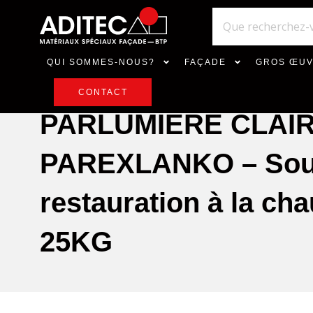
QUI SOMMES-NOUS?
FAÇADE
GROS ŒU
CONTACT
PARLUMIÈRE CLAIR
PAREXLANKO – Sous
restauration à la ch
25KG