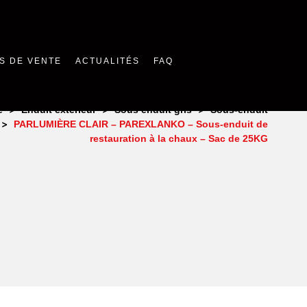
S DE VENTE
ACTUALITÉS
FAQ
>
>
>
e
Enduit extérieur
Sous enduit gris
Sous-enduit
>
PARLUMIÈRE CLAIR – PAREXLANKO – Sous-enduit de
restauration à la chaux – Sac de 25KG