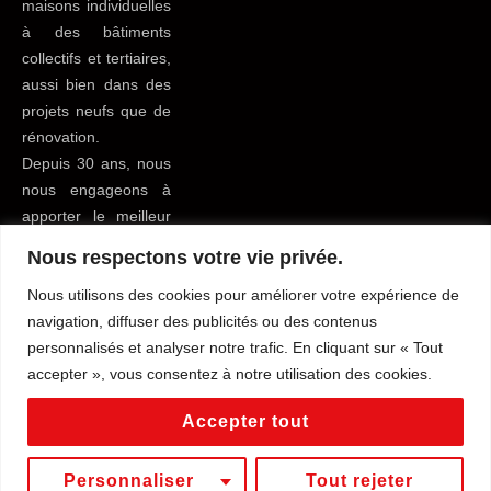
maisons individuelles
à des bâtiments
collectifs et tertiaires,
aussi bien dans des
projets neufs que de
rénovation.
Depuis 30 ans, nous
nous engageons à
apporter le meilleur
service possible à
Nous respectons votre vie privée.
tous nos clients du
Nous utilisons des cookies pour améliorer votre expérience de
bâtiment pour leur
navigation, diffuser des publicités ou des contenus
faciliter la vie.
personnalisés et analyser notre trafic. En cliquant sur « Tout
accepter », vous consentez à notre utilisation des cookies.
Mentions légales
Tous droits reservés
Conditions générales de vente
Accepter tout
Politique de confidentialité
Personnaliser
Tout rejeter