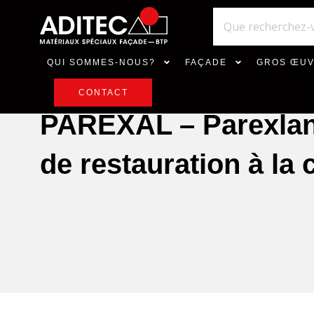
QUI SOMMES-NOUS?
FAÇADE
GROS ŒU
CONTACT
PAREXAL – Parexlan
de restauration à la