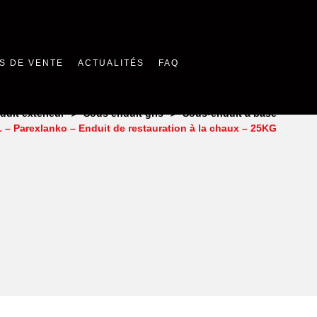
S DE VENTE
ACTUALITÉS
FAQ
>
>
duit extérieur
Sous enduit gris
Sous-enduit à base
 Parexlanko – Enduit de restauration à la chaux – 25KG