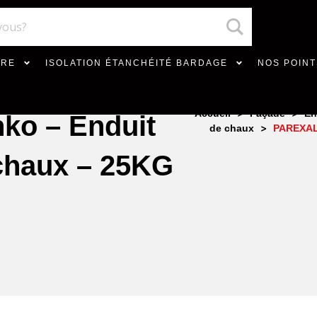
VRE
ISOLATION ÉTANCHÉITÉ BARDAGE
NOS POINT
>
>
Accueil
Façade
En
ko – Enduit
>
de chaux
PAREXAL –
 chaux – 25KG