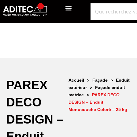
QUI SOMMES-NOUS?
GROS ŒUVRE
ISOLATION ÉTANCHÉITÉ BARDAGE
NOS POINTS DE VENTE
>
>
Accueil
Façade
Enduit
PAREX
>
extérieur
Façade enduit
>
matrice
PAREX DECO
DECO
DESIGN – Enduit
Monocouche Coloré – 25 kg
DESIGN –
Enduit