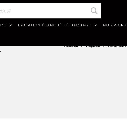
VRE
ISOLATION ÉTANCHÉITÉ BARDAGE
NOS POINT
>
>
Accueil
Façade
Parement 
–