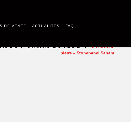
S DE VENTE
ACTUALITÉS
FAQ
>
>
extérieur
Parement de pierre naturelle
Parement de
pierre – Stonepanel Sahara