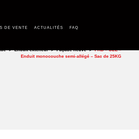
S DE VENTE
ACTUALITÉS
FAQ
>
>
>
ade
Enduit extérieur
Façade neuve
PRB – OZÉ –
Enduit monocouche semi-allégé – Sac de 25KG