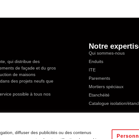
Notre expertis
Qui sommes-nous
te, qui distribue des
Enduits
êtements de façade et du gros
ITE
ruction de maisons
Parements
en dans des projets neufs que
Mortiers spéciaux
ervice possible à tous nos
Etanchéité
Catalogue isolation/étanc
gation, diffuser des publicités ou des contenus
ité
Tous droits reservés
Personn