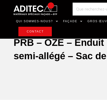
QUI SOMMES-NOUS?
FAÇADE
GROS ŒU
CONTACT
PRB – OZÉ – Endui
semi-allégé – Sac d