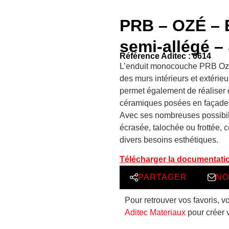
PRB – OZÉ – 
semi-allégé –
Référence Aditec : 6614
L’enduit monocouche PRB Ozé 
des murs intérieurs et extérieu
permet également de réaliser d
céramiques posées en façades
Avec ses nombreuses possibilité
écrasée, talochée ou frottée, 
divers besoins esthétiques.
Télécharger la documentati
PARTAGER
NO
Pour retrouver vos favoris, v
Aditec Materiaux
pour créer 