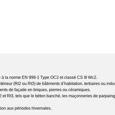
e à la norme EN 998-1 Type OC2 et classé CS III Wc2.
érieur (Rt2 ou Rt3) de bâtiments d’habitation, tertiaires ou indus
ents de façade en briques, pierres ou céramiques.
t Rt3, tels que le béton banché, les maçonneries de parpaings
tion aux périodes hivernales.