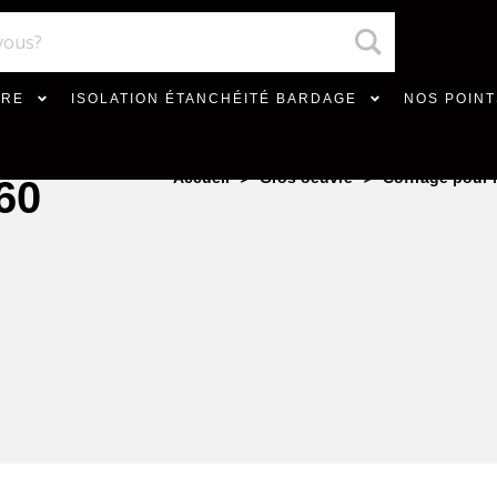
VRE
ISOLATION ÉTANCHÉITÉ BARDAGE
NOS POINT
>
>
Accueil
Gros oeuvre
Coffrage pour 
60