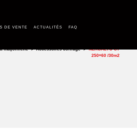
S DE VENTE
ACTUALITÉS
FAQ
>
>
la maçonnerie
Accessoires coffrage
NERGALTO CT
250×60 /30m2