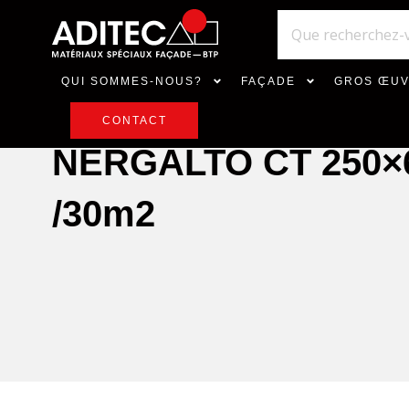
QUI SOMMES-NOUS?
FAÇADE
GROS ŒU
CONTACT
NERGALTO CT 250×
/30m2