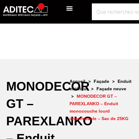
QUI SOMMES-NOUS?
GROS ŒUVRE
ISOLATION ÉTANCHÉITÉ BARDAGE
NOS POINTS DE VENTE
>
>
Accueil
Façade
Enduit
MONODECOR
>
extérieur
Façade neuve
>
MONODECOR GT –
GT –
PAREXLANKO – Enduit
monocouche lourd
PAREXLANKO
imperméable – Sac de 25KG
– Enduit