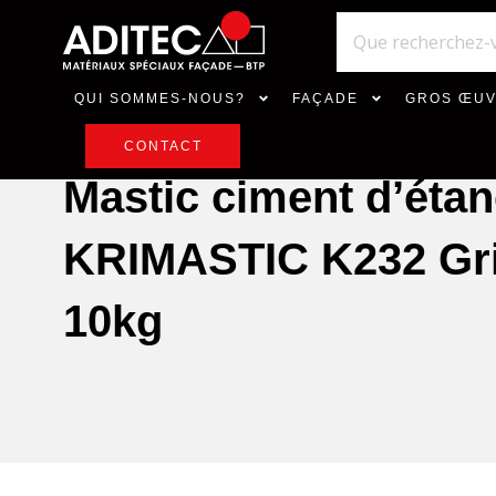
QUI SOMMES-NOUS?
FAÇADE
GROS ŒU
CONTACT
Mastic ciment d’étan
KRIMASTIC K232 Gri
10kg