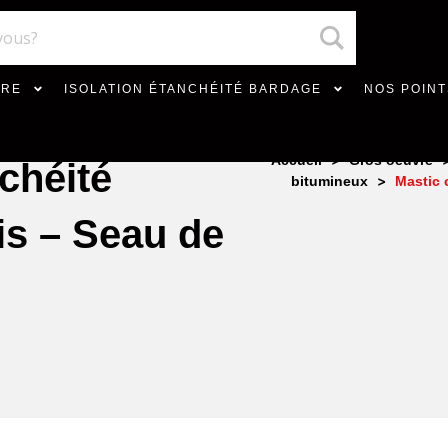
VRE
ISOLATION ÉTANCHÉITÉ BARDAGE
NOS POINT
>
Accueil
Gros oeuvre
chéité
>
bitumineux
Mastic 
s – Seau de