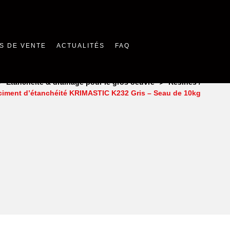
S DE VENTE
ACTUALITÉS
FAQ
>
>
Étanchéité & drainage pour le gros oeuvre
Résines /
ciment d’étanchéité KRIMASTIC K232 Gris – Seau de 10kg