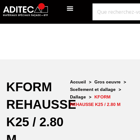
QUI SOMMES-NOUS?
GROS ŒUVRE
ISOLATION ÉTANCHÉITÉ BARDAGE
NOS POINTS DE VENTE
>
>
Accueil
Gros oeuvre
KFORM
>
Scellement et dallage
>
Dallage
KFORM
REHAUSSE
REHAUSSE K25 / 2.80 M
K25 / 2.80
M