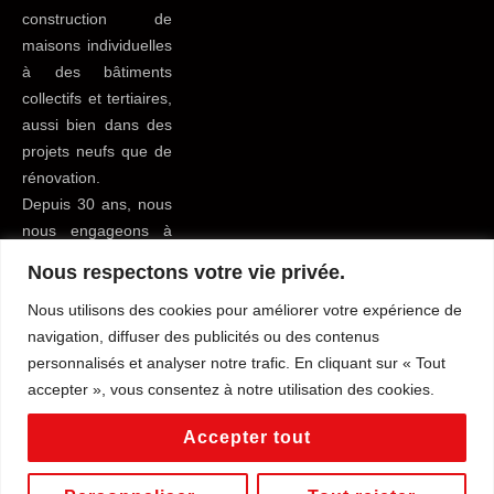
construction de
maisons individuelles
à des bâtiments
collectifs et tertiaires,
aussi bien dans des
projets neufs que de
rénovation.
Depuis 30 ans, nous
nous engageons à
apporter le meilleur
Nous respectons votre vie privée.
service possible à
Nous utilisons des cookies pour améliorer votre expérience de
tous nos clients du
navigation, diffuser des publicités ou des contenus
bâtiment pour leur
personnalisés et analyser notre trafic. En cliquant sur « Tout
faciliter la vie.
accepter », vous consentez à notre utilisation des cookies.
Mentions légales
Tous droits reservés
Accepter tout
Conditions générales de vente
Politique de confidentialité