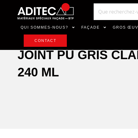
QUI SOMMES-NOUS?
FAÇADE
GROS ŒU
CONTACT
JOINT PU GRIS CLAI
240 ML