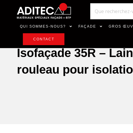
QUI SOMMES-NOUS?
FAÇADE
GROS ŒU
CONTACT
Isofaçade 35R – Lain
rouleau pour isolati