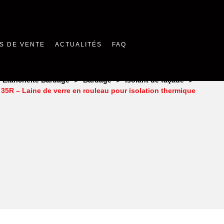
S DE VENTE
ACTUALITÉS
FAQ
>
>
>
n Étanchéité Bardage
Bardage
Isolant de façade
 35R – Laine de verre en rouleau pour isolation thermique