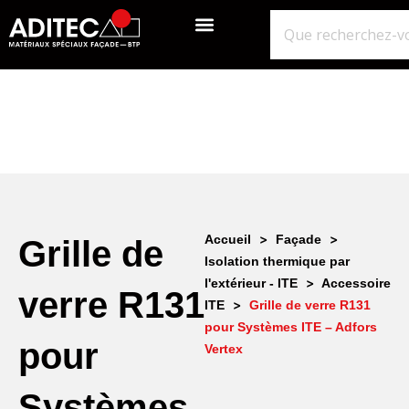
QUI SOMMES-NOUS?
GROS ŒUVRE
ISOLATION ÉTANCHÉITÉ BARDAGE
NOS POINTS DE VENTE
>
>
Accueil
Façade
Grille de
Isolation thermique par
>
l'extérieur - ITE
Accessoire
verre R131
>
ITE
Grille de verre R131
pour Systèmes ITE – Adfors
pour
Vertex
Systèmes