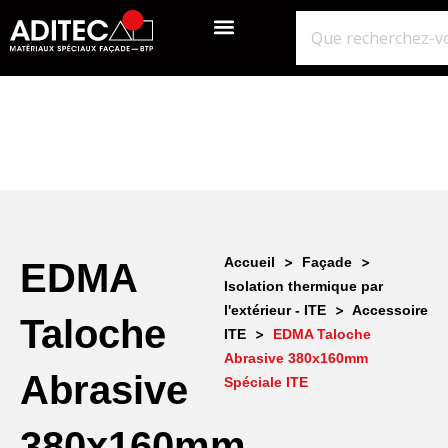
QUI SOMMES-NOUS?
GROS ŒUVRE
ISOLATION ÉTANCHÉITÉ BARDAGE
NOS POINTS DE VENTE
>
>
Accueil
Façade
EDMA
Isolation thermique par
>
l'extérieur - ITE
Accessoire
Taloche
>
ITE
EDMA Taloche
Abrasive 380x160mm
Abrasive
Spéciale ITE
380x160mm