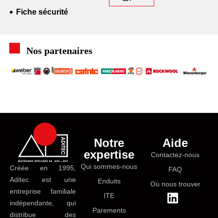
Fiche sécurité
Nos partenaires
Notre
Aide
expertise
Contactez-nous
Qui sommes-nous
Créée en 1995,
FAQ
Aditec est une
Enduits
Où nous trouver
entreprise familiale
ITE
indépendante, qui
Parements
distribue des