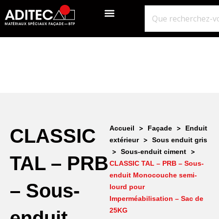
QUI SOMMES-NOUS?
GROS ŒUVRE
ISOLATION ÉTANCHÉITÉ BARDAGE
NOS POINTS DE VENTE
>
>
Accueil
Façade
Enduit
CLASSIC
>
extérieur
Sous enduit gris
>
>
Sous-enduit ciment
TAL – PRB
CLASSIC TAL – PRB – Sous-
enduit Monocouche semi-
– Sous-
lourd pour
Imperméabilisation – Sac de
25KG
enduit