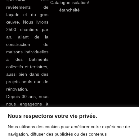
Catalogue isolation/
revêtements de
étanchéité
façade et du gros
œuvre. Nous livrons
2500 chantiers par
an, allant de la
construction de
maisons individuelles
à des bâtiments
collectifs et tertiaires,
aussi bien dans des
projets neufs que de
rénovation.
Depuis 30 ans, nous
nous engageons à
apporter le meilleur
Nous respectons votre vie privée.
service possible à
tous nos clients du
Nous utilisons des cookies pour améliorer votre expérience de
bâtiment pour leur
navigation, diffuser des publicités ou des contenus