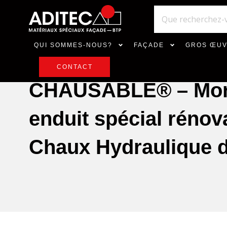
QUI SOMMES-NOUS?
FAÇADE
GROS ŒU
CONTACT
CHAUSABLE® – Mort
enduit spécial rénov
Chaux Hydraulique d