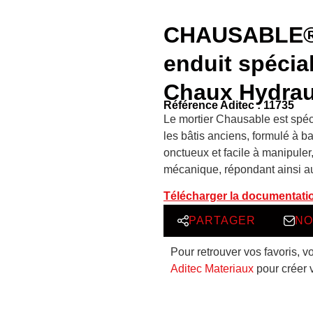
CHAUSABLE® –
enduit spécia
Chaux Hydraul
Référence Aditec : 11735
Le mortier Chausable est spé
les bâtis anciens, formulé à b
onctueux et facile à manipuler
mécanique, répondant ainsi 
Télécharger la documentati
PARTAGER
NO
Pour retrouver vos favoris, v
Aditec Materiaux
pour créer 