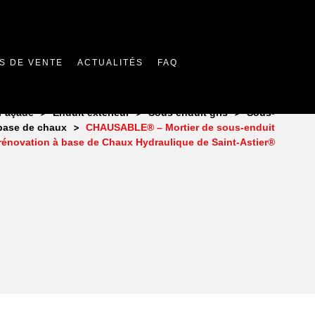
S DE VENTE
ACTUALITÉS
FAQ
>
>
>
Façade
Enduit extérieur
Sous enduit gris
Sous-
>
 base de chaux
CHAUSABLE® – Mortier de sous-enduit
 rénovation à base de Chaux Hydraulique de Saint-Astier®