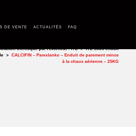
S DE VENTE
ACTUALITÉS
FAQ
>
solation thermique par l'extérieur - ITE
ITE sous enduit
>
le
CALCIFIN – Parexlanko – Enduit de parement mince
à la chaux aérienne – 25KG