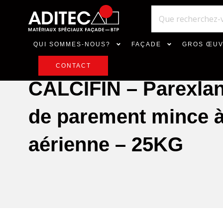
QUI SOMMES-NOUS?
FAÇADE
GROS ŒU
CONTACT
CALCIFIN – Parexlan
de parement mince à
aérienne – 25KG