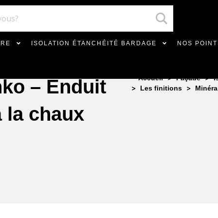
VRE
ISOLATION ÉTANCHÉITÉ BARDAGE
NOS POINT
>
>
Accueil
Façade
I
ko – Enduit
>
>
Les finitions
Minéra
 la chaux