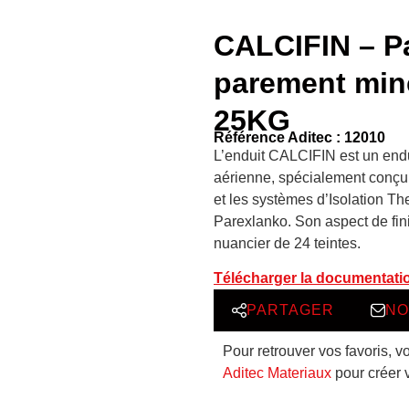
CALCIFIN – Pa
parement minc
25KG
Référence Aditec : 12010
L’enduit CALCIFIN est un end
aérienne, spécialement conçu 
et les systèmes d’Isolation T
Parexlanko. Son aspect de finit
nuancier de 24 teintes.
Télécharger la documentati
PARTAGER
NO
Pour retrouver vos favoris, v
Aditec Materiaux
pour créer 