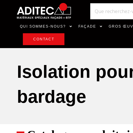
QUI SOMMES-NOUS?
FAÇADE
GROS ŒU
CONTACT
Isolation pour
bardage