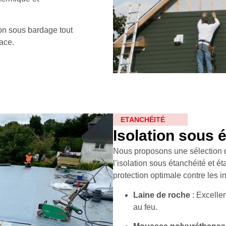
ion sous bardage tout
ace.
ETANCHÉITÉ
Isolation sous 
Nous proposons une sélection d
l’isolation sous étanchéité et é
protection optimale contre les in
Laine de roche
: Excellen
au feu.