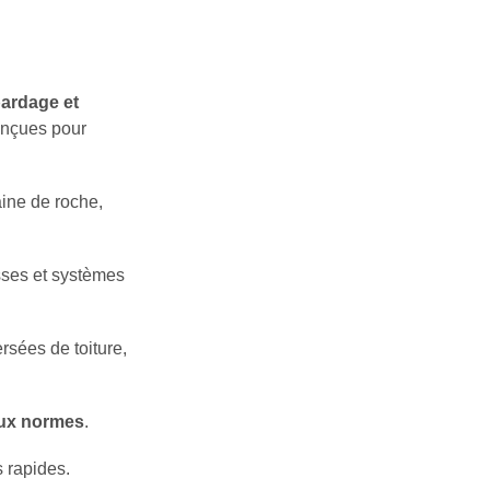
bardage et
onçues pour
aine de roche,
sses et systèmes
rsées de toiture,
aux normes
.
s rapides.