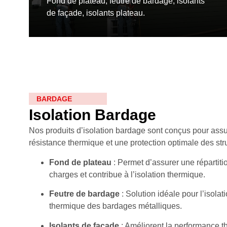
Fond de plateau, feutre de bardage, isolants
de façade, isolants plateau.
BARDAGE
Isolation Bardage
Nos produits d’isolation bardage sont conçus pour assu
résistance thermique et une protection optimale des str
Fond de plateau
: Permet d’assurer une réparti
charges et contribue à l’isolation thermique.
Isolation sous bardage
Feutre de bardage
: Solution idéale pour l’isolat
thermique des bardages métalliques.
Fond de plateau, feutre de bardage, isolants
Isolants de façade
: Améliorent la performance t
de façade, isolants plateau.