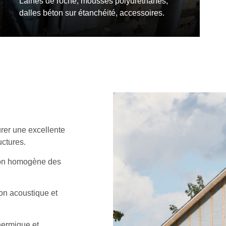
Laines de roche, mousses polyuréthanes,
dalles béton sur étanchéité, accessoires.
rer une excellente
uctures.
tion homogène des
Isolants étanchéité
ion acoustique et
Laines de roche, mousses polyuréthanes,
hermique et
dalles béton sur étanchéité, accessoires.