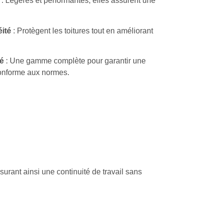
: Légères et performantes, elles assurent une
ité
: Protègent les toitures tout en améliorant
é
: Une gamme complète pour garantir une
conforme aux normes.
rant ainsi une continuité de travail sans