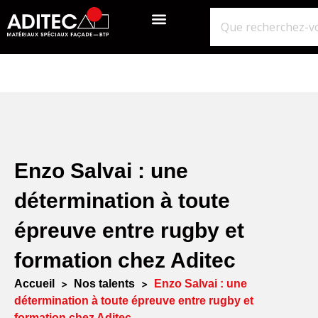
QUI SOMMES-NOUS?
GROS ŒUVRE
ISOLATION ÉTANCHÉITÉ BARDAGE
NOS POINTS DE VENTE
Enzo Salvai : une
détermination à toute
épreuve entre rugby et
formation chez Aditec
Accueil
>
Nos talents
>
Enzo Salvai : une
détermination à toute épreuve entre rugby et
formation chez Aditec