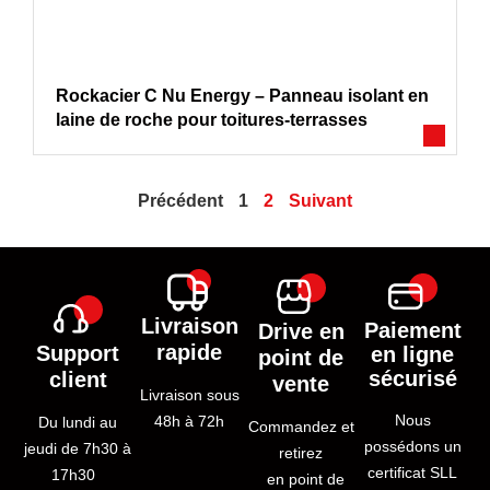
Rockacier C Nu Energy – Panneau isolant en
laine de roche pour toitures-terrasses
Précédent
1
2
Suivant
Livraison
Paiement
Drive en
rapide
Support
en ligne
point de
sécurisé
client
vente
Livraison sous
Nous
48h à 72h
Du lundi au
Commandez et
possédons un
jeudi de 7h30 à
retirez
certificat SLL
17h30
en point de