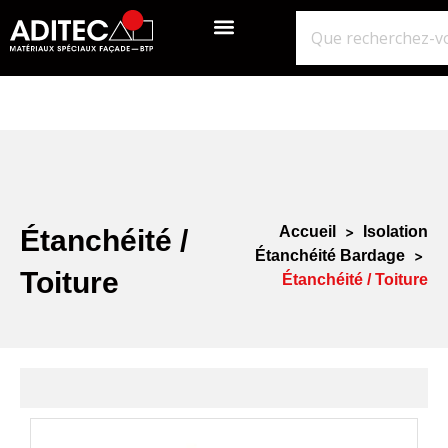
QUI SOMMES-NOUS?
GROS ŒUVRE
ISOLATION ÉTANCHÉITÉ BARDAGE
NOS POINTS DE VENTE
Accueil
>
Isolation
Étanchéité /
Étanchéité Bardage
>
Toiture
Étanchéité / Toiture