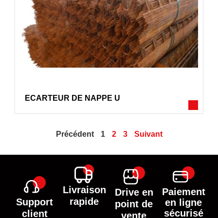
ECARTEUR DE NAPPE U
Précédent
1
2
3
Suivant
Livraison
Paiement
Drive en
rapide
Support
en ligne
point de
sécurisé
client
vente