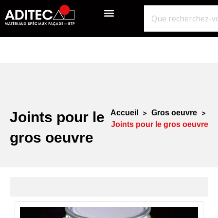
QUI SOMMES-NOUS?
GROS ŒUVRE
ISOLATION ÉTANCHÉITÉ BARDAGE
NOS POINTS DE VENTE
Accueil
>
Gros oeuvre
>
Joints pour le
Joints pour le gros oeuvre
gros oeuvre