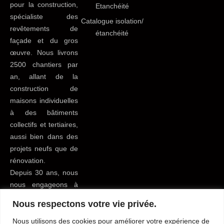
pour la construction,
Etanchéité
spécialiste des
Catalogue isolation/
revêtements de
étanchéité
façade et du gros
œuvre. Nous livrons
2500 chantiers par
an, allant de la
construction de
maisons individuelles
à des bâtiments
collectifs et tertiaires,
aussi bien dans des
projets neufs que de
rénovation.
Depuis 30 ans, nous
nous engageons à
apporter le meilleur
Nous respectons votre vie privée.
service possible à
tous nos clients du
Nous utilisons des cookies pour améliorer votre expérience de