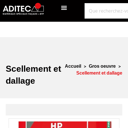
QUI SOMMES-NOUS?
GROS ŒUVRE
ISOLATION ÉTANCHÉITÉ BARDAGE
NOS POINTS DE VENTE
Accueil
>
Gros oeuvre
>
Scellement et
Scellement et dallage
dallage