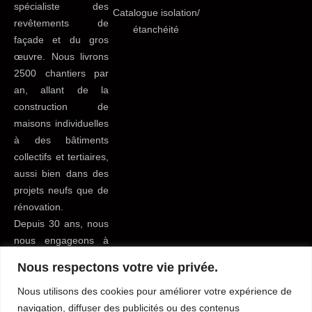
spécialiste des
Catalogue isolation/
revêtements de
étanchéité
façade et du gros
œuvre. Nous livrons
2500 chantiers par
an, allant de la
construction de
maisons individuelles
à des bâtiments
collectifs et tertiaires,
aussi bien dans des
projets neufs que de
rénovation.
Depuis 30 ans, nous
nous engageons à
apporter le meilleur
Nous respectons votre vie privée.
service possible à
tous nos clients du
Nous utilisons des cookies pour améliorer votre expérience de
bâtiment pour leur
navigation, diffuser des publicités ou des contenus