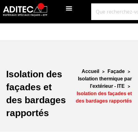
QUI SOMMES-NOUS?
GROS ŒUVRE
ISOLATION ÉTANCHÉITÉ BARDAGE
NOS POINTS DE VENTE
Accueil
>
Façade
>
Isolation des
Isolation thermique par
façades et
l'extérieur - ITE
>
Isolation des façades et
des bardages
des bardages rapportés
rapportés