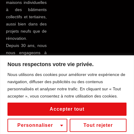
maisons individuelles
à des bâtiments
collectifs et tertiaires,
aussi bien dans des
projets neufs que de
rénovation.
Depuis 30 ans, nous
nous engageons à
apporter le meilleur
Nous respectons votre vie privée.
service possible à
tous nos clients du
Nous utilisons des cookies pour améliorer votre expérience de
bâtiment pour leur
navigation, diffuser des publicités ou des contenus
faciliter la vie.
personnalisés et analyser notre trafic. En cliquant sur « Tout
accepter », vous consentez à notre utilisation des cookies.
Mentions légales
Tous droits reservés
Accepter tout
Conditions générales de vente
Politique de confidentialité
Personnaliser
Tout rejeter