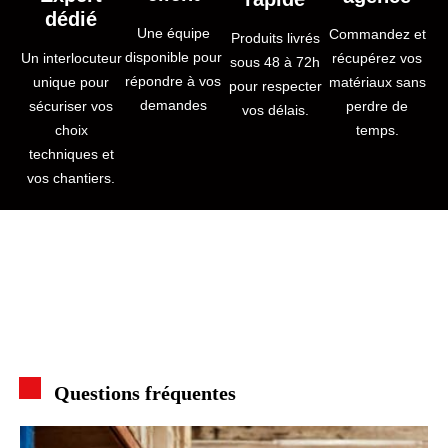
dédié
Une équipe
Commandez et
Produits livrés
disponible pour
Un interlocuteur
récupérez vos
sous 48 à 72h
répondre à vos
unique pour
matériaux sans
pour respecter
demandes
sécuriser vos
perdre de
vos délais.
choix
temps.
techniques et
vos chantiers.
Questions fréquentes