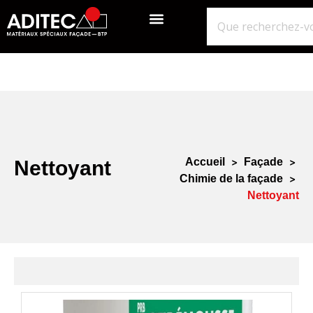
QUI SOMMES-NOUS?
GROS ŒUVRE
ISOLATION ÉTANCHÉITÉ BARDAGE
NOS POINTS DE VENTE
Accueil
>
Façade
>
Nettoyant
Chimie de la façade
>
Nettoyant