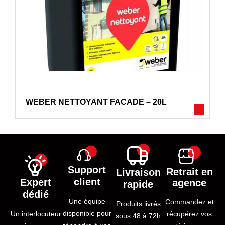
WEBER NETTOYANT FACADE – 20L
Support
Retrait en
Livraison
client
Expert
agence
rapide
dédié
Une équipe
Commandez et
Produits livrés
disponible pour
Un interlocuteur
récupérez vos
sous 48 à 72h