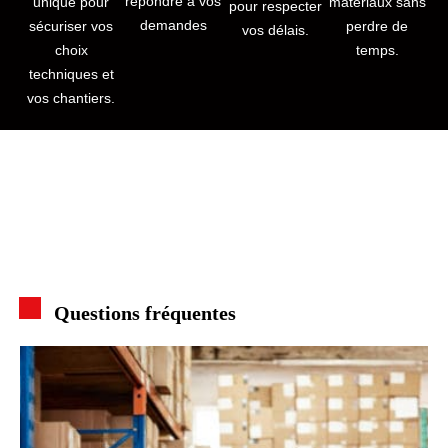
répondre à vos
unique pour
matériaux sans
pour respecter
demandes
sécuriser vos
perdre de
vos délais.
choix
temps.
techniques et
vos chantiers.
Questions fréquentes